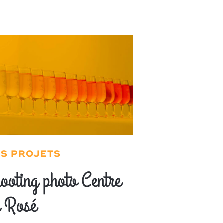
S PROJETS
ooting photo Centre
 Rosé