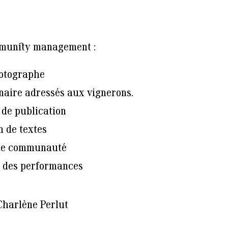
mmunity management :
otographe
naire adressés aux vignerons.
 de publication
n de textes
de communauté
 des performances
Charlène Perlut